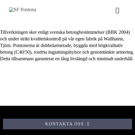
Fortsätt
till
Toggle
innehållet
Naviga
Tillverkningen sker enligt svenska betongbestämmelser (BBK 2004)
VÅRT ERBJUDANDE
och under strikt kvalitetskontroll på vår egen fabrik på Wallhamn,
Tjörn. Pontonerna är dubbelarmerade, byggda med högkvalitativ
PRODUKTER
betong (C40/50), rostfria ingjutningshylsor och genomtänkte armering.
Detta tillsammans garanterar en lång livslängd och minimalt underhåll.
PROJEKT
NYHETER
OM OSS
KONTAKTA OSS