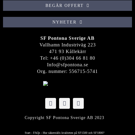
BEGÄR OFFERT
NYHETER
SF Pontona Sverige AB
Vallhamn Industriväg 223
471 93 Kållekärr
Tel: +46 (0)304 66 81
80
Info@sfpontona.se
Org. nummer: 556715-5741
Copyright SF Pontona Sverige AB 2023
Start
-
FAQs
-
Hur säkerställs kvaliteten på SF1500 och SF1800?