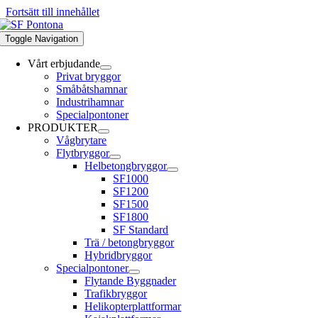
Fortsätt till innehållet
Toggle Navigation
Vårt erbjudande
Privat bryggor
Småbåtshamnar
Industrihamnar
Specialpontoner
PRODUKTER
Vågbrytare
Flytbryggor
Helbetongbryggor
SF1000
SF1200
SF1500
SF1800
SF Standard
Trä / betongbryggor
Hybridbryggor
Specialpontoner
Flytande Byggnader
Trafikbryggor
Helikopterplattformar