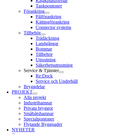
Kajakplattformar
Tankpontoner
Förankring
Pålförankring
Kättingförankring
Connector systems
Tillbehör
Trädäckning
Landgångar
Bommar
Tillbehör
Utrustning
Säkerhetsutrustning
Service & Tjänster
Re:Dock
Service och Underhåll
Bryggdelar
PROJEKT
Alla projekt
Industrihamnar
Privata bryggor
Småbåtshamnar
Specialpontoner
Flytande Byggnader
NYHETER