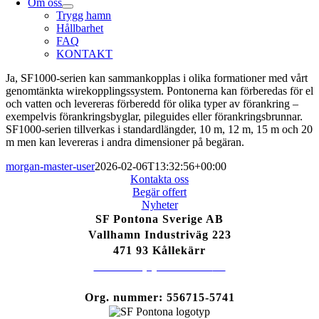
Om oss
Trygg hamn
Hållbarhet
FAQ
KONTAKT
Ja, SF1000-serien kan sammankopplas i olika formationer med vårt
genomtänkta wirekopplingssystem. Pontonerna kan förberedas för el
och vatten och levereras förberedd för olika typer av förankring –
exempelvis förankringsbyglar, pileguides eller förankringsbrunnar.
SF1000-serien tillverkas i standardlängder, 10 m, 12 m, 15 m och 20
m men kan levereras i andra dimensioner på begäran.
morgan-master-user
2026-02-06T13:32:56+00:00
Kontakta oss
Begär offert
Nyheter
SF Pontona Sverige AB
Vallhamn Industriväg 223
471 93 Kållekärr
Tel: +46 (0)304 66 81
80
Info@sfpontona.se
Org. nummer: 556715-5741