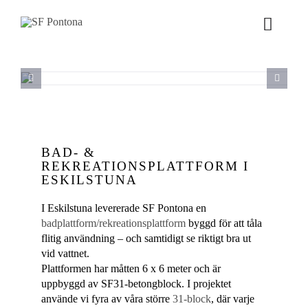
Fortsätt
till
Toggle
innehållet
Naviga
VÅRT ERBJUDANDE
PRODUKTER
BAD- &
PROJEKT
REKREATIONSPLATTFORM I
ESKILSTUNA
NYHETER
I Eskilstuna levererade SF Pontona en
badplattform/rekreationsplattform
byggd för att tåla
OM OSS
flitig användning – och samtidigt se riktigt bra ut
vid vattnet.
Plattformen har måtten 6 x 6 meter och är
uppbyggd av SF31-betongblock. I projektet
använde vi fyra av våra större
31-block
, där varje