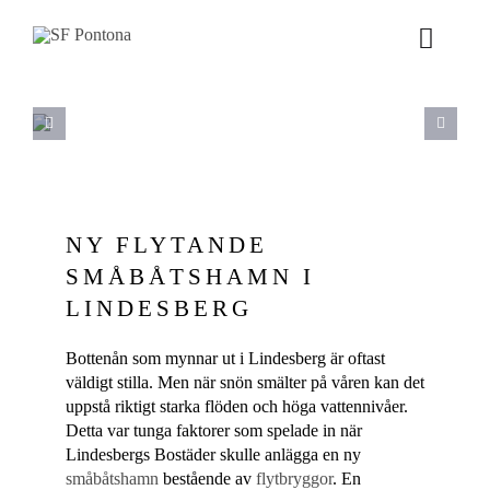
Fortsätt
till
Toggle
innehållet
Naviga
VÅRT ERBJUDANDE
PRODUKTER
NY FLYTANDE
PROJEKT
SMÅBÅTSHAMN I
LINDESBERG
NYHETER
Bottenån som mynnar ut i Lindesberg är oftast
OM OSS
väldigt stilla. Men när snön smälter på våren kan det
uppstå riktigt starka flöden och höga vattennivåer.
Detta var tunga faktorer som spelade in när
Lindesbergs Bostäder skulle anlägga en ny
småbåtshamn
bestående av
flytbryggor
. En