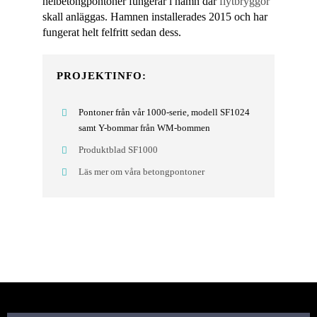
helbetongpontoner fungerar i hamn där
flytbryggor
skall anläggas. Hamnen installerades 2015 och har
fungerat helt felfritt sedan dess.
PROJEKTINFO:
Pontoner från vår 1000-serie, modell SF1024
samt Y-bommar från WM-bommen
Produktblad SF1000
Läs mer om våra betongpontoner