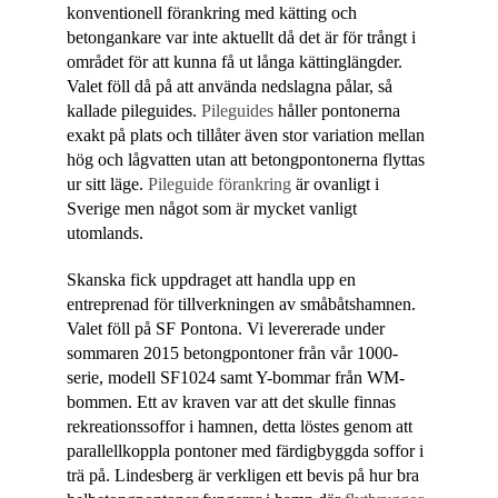
konventionell förankring med kätting och
betongankare var inte aktuellt då det är för trångt i
området för att kunna få ut långa kättinglängder.
Valet föll då på att använda nedslagna pålar, så
kallade pileguides.
Pileguides
håller pontonerna
exakt på plats och tillåter även stor variation mellan
hög och lågvatten utan att betongpontonerna flyttas
ur sitt läge.
Pileguide förankring
är ovanligt i
Sverige men något som är mycket vanligt
utomlands.
Skanska fick uppdraget att handla upp en
entreprenad för tillverkningen av småbåtshamnen.
Valet föll på SF Pontona. Vi levererade under
sommaren 2015 betongpontoner från vår 1000-
serie, modell SF1024 samt Y-bommar från WM-
bommen. Ett av kraven var att det skulle finnas
rekreationssoffor i hamnen, detta löstes genom att
parallellkoppla pontoner med färdigbyggda soffor i
trä på. Lindesberg är verkligen ett bevis på hur bra